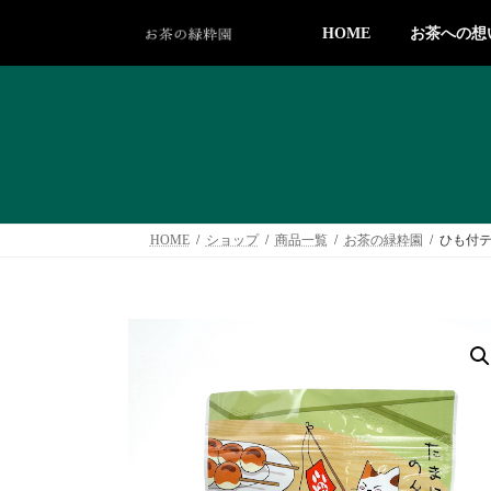
コ
ナ
ン
ビ
HOME
お茶への想
テ
ゲ
ン
ー
ツ
シ
へ
ョ
ス
ン
キ
に
ッ
移
プ
動
HOME
ショップ
商品一覧
お茶の緑粋園
ひも付テ