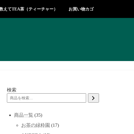
教えてTEA茶（ティーチャー）
お買い物カゴ
検索
35
商品一覧
35
個
17
お茶の緑粋園
17
の
個
商