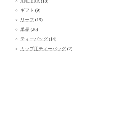
18
ANDERA
18
の
品
個
商
9
ギフト
9
の
品
個
商
19
リーフ
19
の
品
個
商
26
単品
26
の
品
個
商
14
ティーバッグ
14
の
品
個
商
2
カップ用ティーバッグ
2
の
品
個
商
の
品
商
品