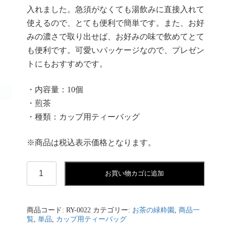
入れました。急須がなくても湯飲みに直接入れて
使えるので、とても便利で簡単です。また、お好
みの濃さで取り出せば、お好みの味で飲めてとて
も便利です。可愛いパッケージなので、プレゼン
トにもおすすめです。
・内容量：10個
・煎茶
・種類：カップ用ティーバッグ
※商品は税込表示価格となります。
ひ
お買い物カゴに追加
も
付
テ
ィ
商品コード:
RY-0022
カテゴリー:
お茶の緑粋園
,
商品一
ー
覧
,
単品
,
カップ用ティーバッグ