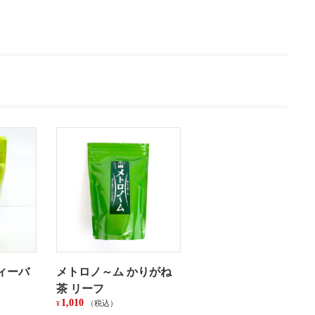
バ
ッ
グ
（煎
茶）
カ
ッ
プ
用
テ
ィ
ー
バ
ッ
グ
個
ティーバ
メトロノ～ム かりがね
茶 リーフ
1,010
（税込）
¥