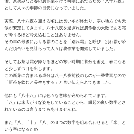
備、茶摘みなど春の農作業を行う時期にあたるため「八十八夜」
として人々の季節の目安になっていました。
実際、八十八夜を迎える頃には長い冬が終わり、寒い地方でも天
候が安定してきます。八十八夜を過ぎれば農作物の天敵である霜
が降りるほど冷え込むことはありません。
その年の最後におりる霜のことを「別れ霜」と呼び、別れ霜が済
んだ頃合いを見計らって人々は農作業を開始していました。
そしてお茶は霜が降りるほどの寒い時期に養分を蓄え、春になる
と少しずつ目を出します。
この新芽に含まれる成分は八十八夜前後のものが一番豊富なので
「新茶を飲むと長生きする」と言い伝えられてきました。
他にも「八十八」には色々な意味が込められています。
「八」は末広がりな姿をしていることから、縁起の良い数字とさ
れているのは言うまでもありませんね。
また「八」「十」「八」の３つの数字を組み合わせると「米」と
いう字になるため