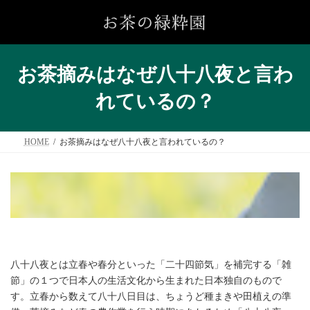
コ
ナ
ン
ビ
テ
ゲ
ン
ー
ツ
シ
へ
ョ
お茶摘みはなぜ八十八夜と言わ
ス
ン
キ
に
れているの？
ッ
移
プ
動
HOME
お茶摘みはなぜ八十八夜と言われているの？
八十八夜とは立春や春分といった「二十四節気」を補完する「雑
節」の１つで日本人の生活文化から生まれた日本独自のもので
す。立春から数えて八十八日目は、ちょうど種まきや田植えの準