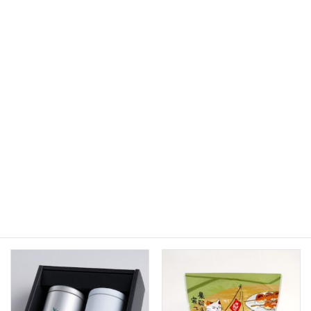
・番茶
※商品は税込表示価格となります。
上
お買い物カゴに追加
番
茶
（小）
リ
商品コード:
RY-0019
カテゴリー:
お茶の緑粋園
,
商品一覧
,
リーフ
,
単品
ー
フ
個
関連商品