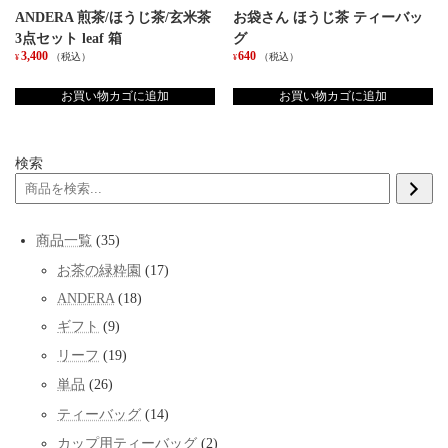
ANDERA 煎茶/ほうじ茶/玄米茶
お袋さん ほうじ茶 ティーバッ
3点セット leaf 箱
グ
3,400
640
（税込）
（税込）
¥
¥
お買い物カゴに追加
お買い物カゴに追加
検索
35
商品一覧
35
個
17
お茶の緑粋園
17
の
個
商
18
ANDERA
18
の
品
個
商
9
ギフト
9
の
品
個
商
19
リーフ
19
の
品
個
商
26
単品
26
の
品
個
商
14
ティーバッグ
14
の
品
個
商
2
カップ用ティーバッグ
2
の