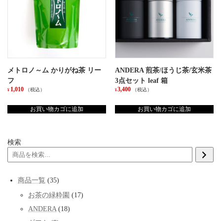
メトロノ～ム かりがね茶 リー
ANDERA 煎茶/ほうじ茶/玄米茶
フ
3点セット leaf 箱
1,010
3,400
（税込）
（税込）
¥
¥
お買い物カゴに追加
お買い物カゴに追加
検索
35
商品一覧
35
個
17
お茶の緑粋園
17
の
個
商
18
ANDERA
18
の
品
個
商