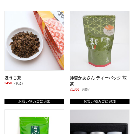
用
テ
ィ
ー
バ
ッ
グ
個
ほうじ茶
拝啓かあさん ティーバック 煎
450
（税込）
茶
¥
1,300
（税込）
¥
お買い物カゴに追加
お買い物カゴに追加