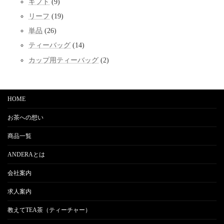
9
ギフト
9
の
品
個
商
19
リーフ
19
の
品
個
商
26
単品
26
の
品
個
商
14
ティーバッグ
14
の
品
個
商
2
カップ用ティーバッグ
2
の
品
個
商
の
品
商
品
HOME
お茶への想い
商品一覧
ANDERAとは
会社案内
求人案内
教えてTEA茶（ティーチャー）